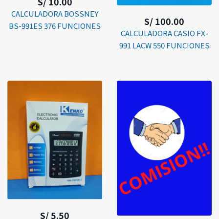
S/ 10.00
CALCULADORA BOSSNEY
S/ 100.00
BS-991ES 376 FUNCIONES
CALCULADORA CASIO FX-
991 LACW 550 FUNCIONES
S/ 5.50