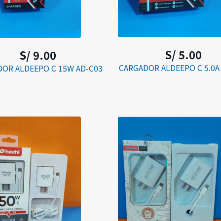
S/ 5.00
S/ 9.00
CARGADOR ALDEEPO C 5.0A
OR ALDEEPO C 15W AD-C03